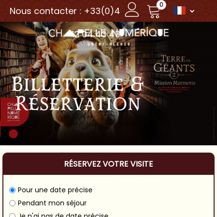
0
Nous contacter : +33(0)4
12 04 43 43
Billetterie &
Réservation
RÉSERVEZ VOTRE VISITE
Pour une date précise
Pendant mon séjour
Je n'ai pas de date précise